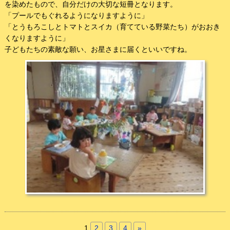
を染めたもので、自分だけの大切な短冊となります。
「プールでもぐれるようになりますように」
「とうもろこしとトマトとスイカ（育てている野菜たち）がおおき
くなりますように」
子どもたちの素敵な願い、お星さまに届くといいですね。
1
2
3
4
»