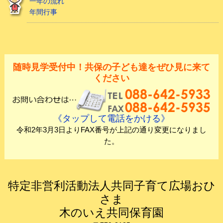
一年の流れ
年間行事
随時見学受付中！共保の子ども達をぜひ見に来て
ください
《タップして電話をかける》
令和2年3月3日よりFAX番号が上記の通り変更になりまし
た。
特定非営利活動法人共同子育て広場おひ
さま
木のいえ共同保育園