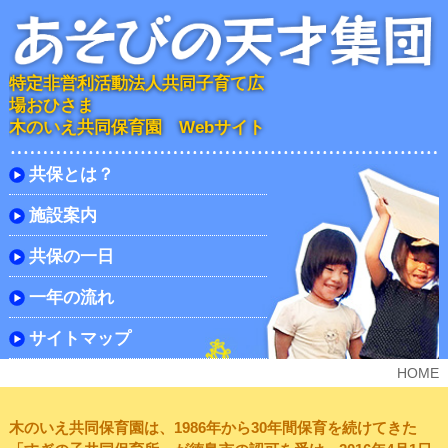
特定非営利活動法人共同子育て広
場おひさま
木のいえ共同保育園 Webサイト
共保とは？
施設案内
共保の一日
一年の流れ
サイトマップ
HOME
木のいえ共同保育園は、1986年から30年間保育を続けてきた