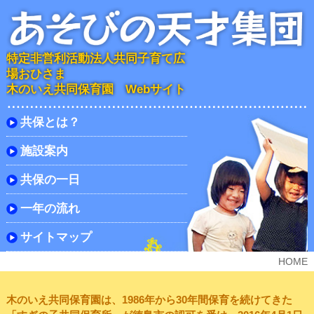
特定非営利活動法人共同子育て広
場おひさま
木のいえ共同保育園 Webサイト
共保とは？
施設案内
共保の一日
一年の流れ
サイトマップ
HOME
木のいえ共同保育園は、1986年から30年間保育を続けてきた