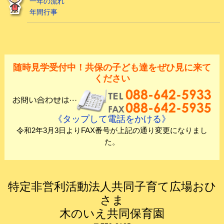
一年の流れ
年間行事
随時見学受付中！共保の子ども達をぜひ見に来て
ください
《タップして電話をかける》
令和2年3月3日よりFAX番号が上記の通り変更になりまし
た。
特定非営利活動法人共同子育て広場おひ
さま
木のいえ共同保育園