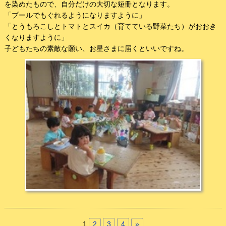
を染めたもので、自分だけの大切な短冊となります。
「プールでもぐれるようになりますように」
「とうもろこしとトマトとスイカ（育てている野菜たち）がおおき
くなりますように」
子どもたちの素敵な願い、お星さまに届くといいですね。
1
2
3
4
»