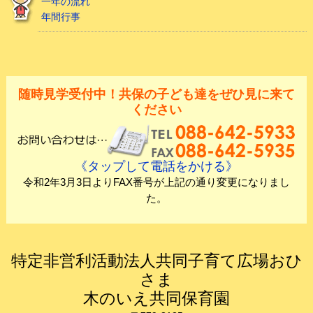
一年の流れ
年間行事
随時見学受付中！共保の子ども達をぜひ見に来て
ください
《タップして電話をかける》
令和2年3月3日よりFAX番号が上記の通り変更になりまし
た。
特定非営利活動法人共同子育て広場おひ
さま
木のいえ共同保育園