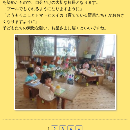
を染めたもので、自分だけの大切な短冊となります。
「プールでもぐれるようになりますように」
「とうもろこしとトマトとスイカ（育てている野菜たち）がおおき
くなりますように」
子どもたちの素敵な願い、お星さまに届くといいですね。
1
2
3
4
»