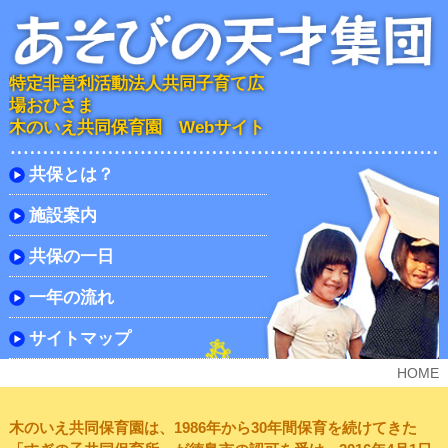
特定非営利活動法人共同子育て広
場おひさま
木のいえ共同保育園 Webサイト
共保とは？
施設案内
共保の一日
一年の流れ
サイトマップ
HOME
木のいえ共同保育園は、1986年から30年間保育を続けてきた