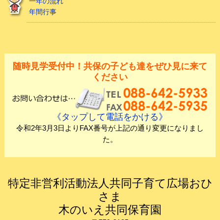
一年の流れ
年間行事
随時見学受付中！共保の子ども達をぜひ見に来て
ください
《タップして電話をかける》
令和2年3月3日よりFAX番号が上記の通り変更になりまし
た。
特定非営利活動法人共同子育て広場おひ
さま
木のいえ共同保育園