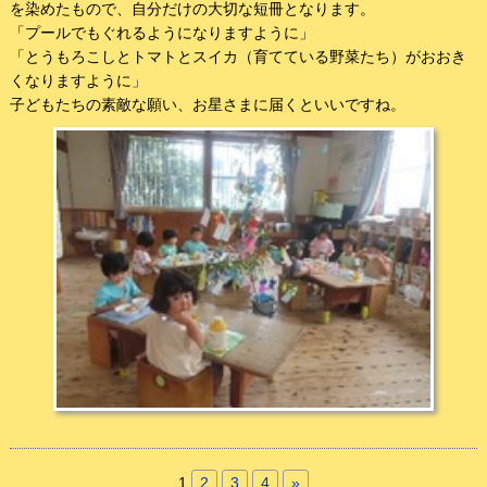
を染めたもので、自分だけの大切な短冊となります。
「プールでもぐれるようになりますように」
「とうもろこしとトマトとスイカ（育てている野菜たち）がおおき
くなりますように」
子どもたちの素敵な願い、お星さまに届くといいですね。
1
2
3
4
»