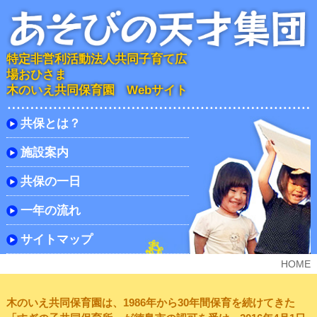
特定非営利活動法人共同子育て広
場おひさま
木のいえ共同保育園 Webサイト
共保とは？
施設案内
共保の一日
一年の流れ
サイトマップ
HOME
木のいえ共同保育園は、1986年から30年間保育を続けてきた