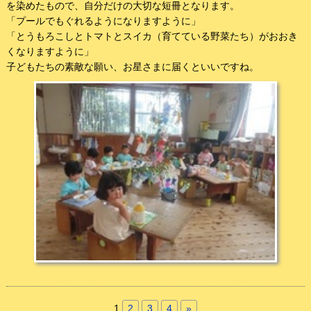
を染めたもので、自分だけの大切な短冊となります。
「プールでもぐれるようになりますように」
「とうもろこしとトマトとスイカ（育てている野菜たち）がおおき
くなりますように」
子どもたちの素敵な願い、お星さまに届くといいですね。
1
2
3
4
»