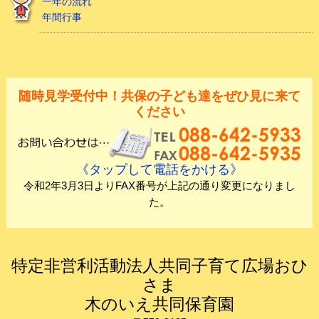
一年の流れ
年間行事
随時見学受付中！共保の子ども達をぜひ見に来て
ください
《タップして電話をかける》
令和2年3月3日よりFAX番号が上記の通り変更になりまし
た。
特定非営利活動法人共同子育て広場おひ
さま
木のいえ共同保育園