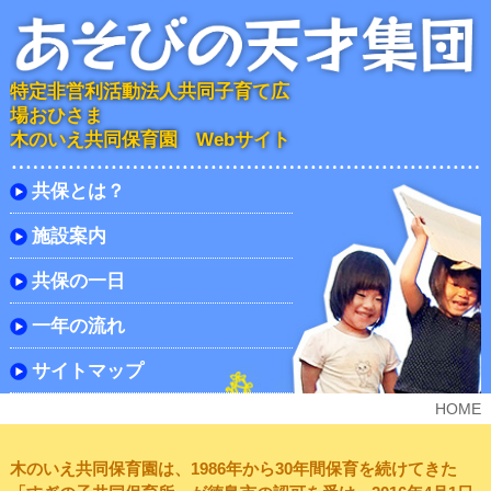
特定非営利活動法人共同子育て広
場おひさま
木のいえ共同保育園 Webサイト
共保とは？
施設案内
共保の一日
一年の流れ
サイトマップ
HOME
木のいえ共同保育園は、1986年から30年間保育を続けてきた