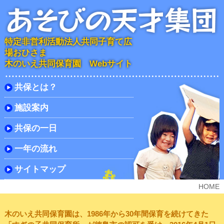
特定非営利活動法人共同子育て広
場おひさま
木のいえ共同保育園 Webサイト
共保とは？
施設案内
共保の一日
一年の流れ
サイトマップ
HOME
木のいえ共同保育園は、1986年から30年間保育を続けてきた