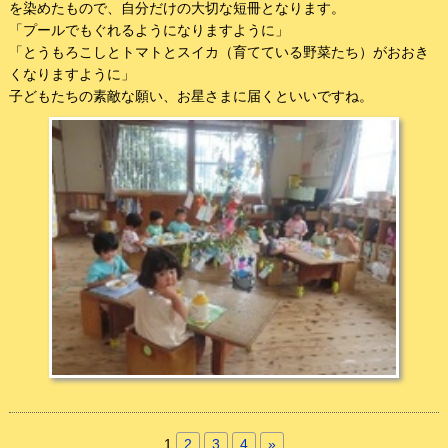
を染めたもので、自分だけの大切な短冊となります。
「プールでもぐれるようになりますように」
「とうもろこしとトマトとスイカ（育てている野菜たち）がおおき
くなりますように」
子どもたちの素敵な願い、お星さまに届くといいですね。
1
2
3
4
»