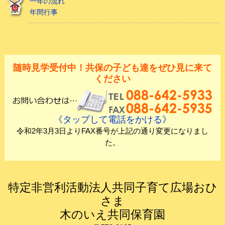
一年の流れ
年間行事
随時見学受付中！共保の子ども達をぜひ見に来て
ください
《タップして電話をかける》
令和2年3月3日よりFAX番号が上記の通り変更になりまし
た。
特定非営利活動法人共同子育て広場おひ
さま
木のいえ共同保育園